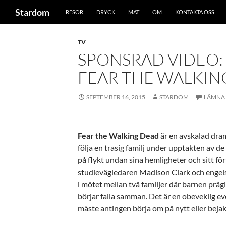
Sök
Stardom
RESOR
DRYCK
MAT
OM
KONTAKTA OSS
Hoppa
till
TV
innehåll
SPONSRAD VIDEO:
FEAR THE WALKIN
SEPTEMBER 16, 2015
STARDOM
LÄMNA
Fear the Walking Dead
är en avskalad dra
följa en trasig familj under upptakten av d
på flykt undan sina hemligheter och sitt förf
studievägledaren Madison Clark och engel
i mötet mellan två familjer där barnen prägl
börjar falla samman. Det är en obeveklig ev
måste antingen börja om på nytt eller bejak