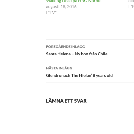
Walking Dead på HBO Nordic
ok
augusti 18, 2016
I 
I ”TV”
Inläggsnavigering
FÖREGÅENDE INLÄGG
Santa Helena – Ny box från Chile
NÄSTA INLÄGG
Glendronach The Hielan’ 8 years old
LÄMNA ETT SVAR