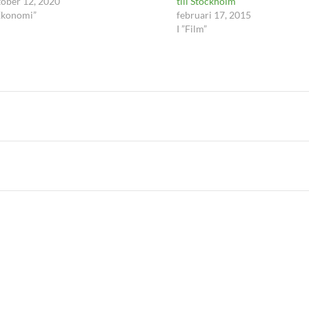
tober 12, 2020
till Stockholm
”Ekonomi”
februari 17, 2015
I ”Film”