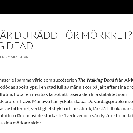
 ÄR DU RÄDD FÖR MÖRKRET?
G DEAD
 EN KOMMENTAR
maserie i samma värld som succéserien
The Walking Dead
från AMC
e odödas apokalyps. I en stad full av människor på jakt efter sina 
lutna, hotar en mystisk farsot att rasera den lilla stabilitet som
skläraren Travis Manawa har lyckats skapa. De vardagsproblem s
as av bitterhet, verklighetsflykt och missbruk, får stå tillbaka när 
olution där endast de starkaste överlever och vår dysfunktionella 
a sina mörkare sidor.