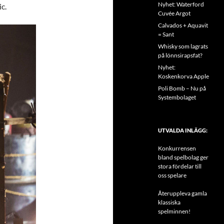
Nyhet: Waterford
c.
Cuvée Argot
Calvados + Aquavit
= Sant
Whisky som lagrats
på lönnsirapsfat?
Nyhet:
Koskenkorva Apple
Poli Bomb – Nu på
Systembolaget
UTVALDA INLÄGG:
Konkurrensen
bland spelbolag ger
stora fördelar till
oss spelare
Återuppleva gamla
klassiska
spelminnen!