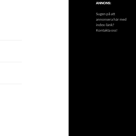
ANNONS:
Sugen på att
annonsera här med
index-länk?
Kontakta oss!