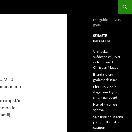
Din guide till livets
goda
SENASTE
INLÄGGEN
Vi snackar
skådespeleri, livet
och film med
Christian Magdu
Blanda julens
. Vi får
godaste drinkar
drömmar och
Fira Gin&Tonic-
dagen med fyra
smarriga recept
om uppstår
Hur blir man en
samhället
stjärna?
familj
Så blir du en stjärna
på nya utländska
casinon