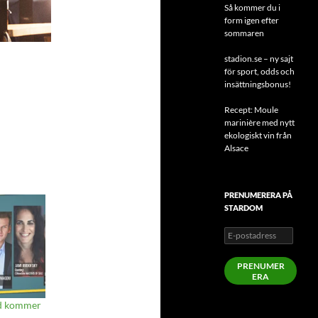
Så kommer du i
form igen efter
sommaren
stadion.se – ny sajt
för sport, odds och
insättningsbonus!
Recept: Moule
marinière med nytt
ekologiskt vin från
Alsace
PRENUMERERA PÅ
STARDOM
E-
postadress
PRENUMER
ERA
od kommer