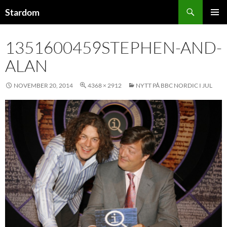
Hoppa
Sök
Stardom
till
PRIMÄR
innehåll
MENY
1351600459STEPHEN-AND-
ALAN
NOVEMBER 20, 2014
4368 × 2912
NYTT PÅ BBC NORDIC I JUL