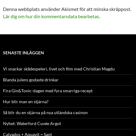
Denna webbplats använder Akismet för att minska skräppost.
Lär dig om hur din kommentarsdata bearbetas
.
SENASTE INLÄGGEN
Vi snackar skådespeleri, livet och film med Christian Magdu
Blanda julens godaste drinkar
Fira Gin&Tonic-dagen med fyra smarriga recept
Hur blir man en stjärna?
Så blir du en stjärna på nya utländska casinon
Nyhet: Waterford Cuvée Argot
Calvados + Aquavit = Sant