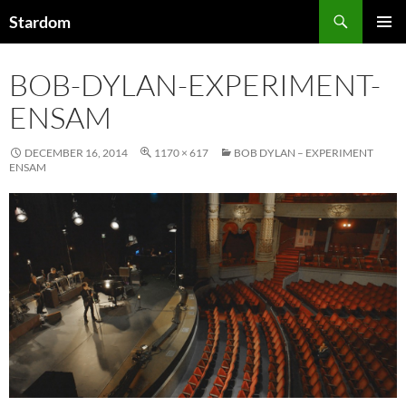
Hoppa
Sök
Stardom
till
PRIMÄR
innehåll
MENY
BOB-DYLAN-EXPERIMENT-
ENSAM
DECEMBER 16, 2014
1170 × 617
BOB DYLAN – EXPERIMENT
ENSAM