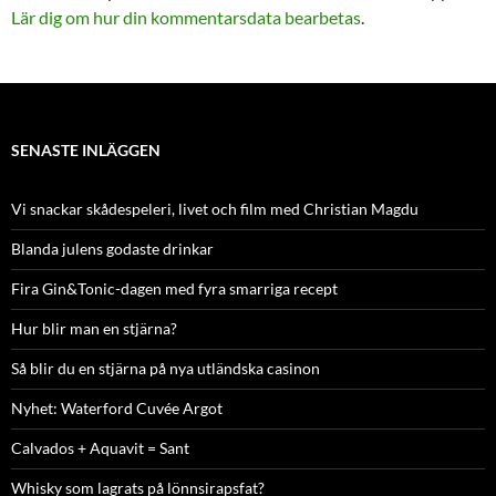
Lär dig om hur din kommentarsdata bearbetas
.
SENASTE INLÄGGEN
Vi snackar skådespeleri, livet och film med Christian Magdu
Blanda julens godaste drinkar
Fira Gin&Tonic-dagen med fyra smarriga recept
Hur blir man en stjärna?
Så blir du en stjärna på nya utländska casinon
Nyhet: Waterford Cuvée Argot
Calvados + Aquavit = Sant
Whisky som lagrats på lönnsirapsfat?