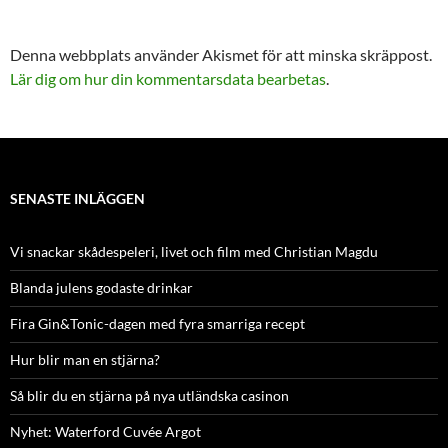
Denna webbplats använder Akismet för att minska skräppost.
Lär dig om hur din kommentarsdata bearbetas
.
SENASTE INLÄGGEN
Vi snackar skådespeleri, livet och film med Christian Magdu
Blanda julens godaste drinkar
Fira Gin&Tonic-dagen med fyra smarriga recept
Hur blir man en stjärna?
Så blir du en stjärna på nya utländska casinon
Nyhet: Waterford Cuvée Argot