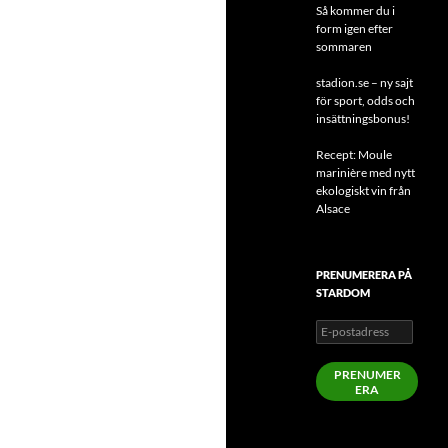
Så kommer du i
form igen efter
sommaren
stadion.se – ny sajt
för sport, odds och
insättningsbonus!
Recept: Moule
marinière med nytt
ekologiskt vin från
Alsace
PRENUMERERA PÅ
STARDOM
E-
postadress
PRENUMER
ERA