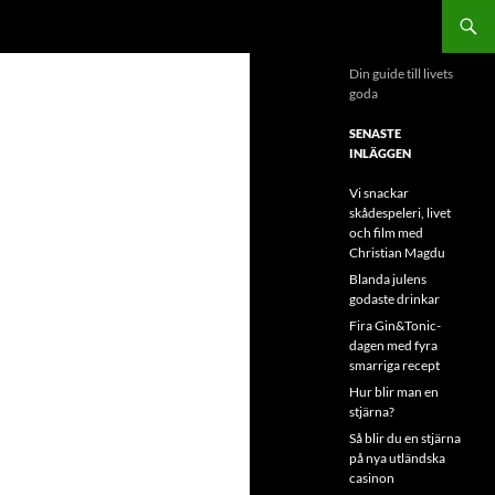
Din guide till livets
goda
SENASTE
INLÄGGEN
Vi snackar
skådespeleri, livet
och film med
Christian Magdu
Blanda julens
godaste drinkar
Fira Gin&Tonic-
dagen med fyra
smarriga recept
Hur blir man en
stjärna?
Så blir du en stjärna
på nya utländska
casinon