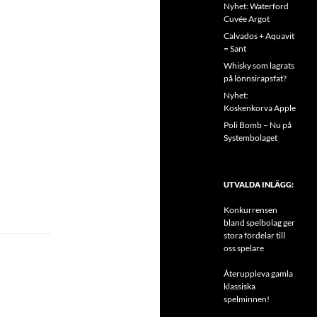
Nyhet: Waterford
Cuvée Argot
Calvados + Aquavit
= Sant
Whisky som lagrats
på lönnsirapsfat?
Nyhet:
Koskenkorva Apple
Poli Bomb – Nu på
Systembolaget
UTVALDA INLÄGG:
Konkurrensen
bland spelbolag ger
stora fördelar till
oss spelare
Återuppleva gamla
klassiska
spelminnen!