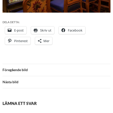
DELA DETTA:
E-post
Skriv ut
Facebook
Pinterest
Mer
Föregående bild
Nästa bild
LÄMNA ETT SVAR