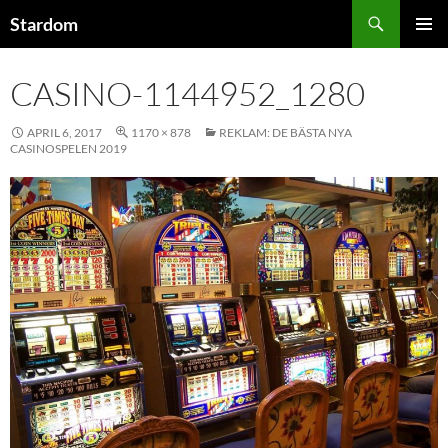
Hoppa
Sök
Stardom
till
PRIMÄR
innehåll
MENY
CASINO-1144952_1280
APRIL 6, 2017
1170 × 878
REKLAM: DE BÄSTA NYA
CASINOSPELEN 2019