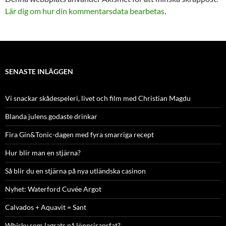
Lär dig om hur din kommentarsdata bearbetas
.
SENASTE INLÄGGEN
Vi snackar skådespeleri, livet och film med Christian Magdu
Blanda julens godaste drinkar
Fira Gin&Tonic-dagen med fyra smarriga recept
Hur blir man en stjärna?
Så blir du en stjärna på nya utländska casinon
Nyhet: Waterford Cuvée Argot
Calvados + Aquavit = Sant
Whisky som lagrats på lönnsirapsfat?