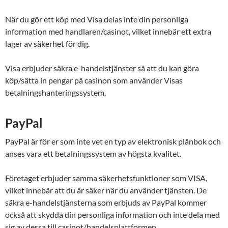
När du gör ett köp med Visa delas inte din personliga
information med handlaren/casinot, vilket innebär ett extra
lager av säkerhet för dig.
Visa erbjuder säkra e-handelstjänster så att du kan göra
köp/sätta in pengar på casinon som använder Visas
betalningshanteringssystem.
PayPal
PayPal är för er som inte vet en typ av elektronisk plånbok och
anses vara ett betalningssystem av högsta kvalitet.
Företaget erbjuder samma säkerhetsfunktioner som VISA,
vilket innebär att du är säker när du använder tjänsten. De
säkra e-handelstjänsterna som erbjuds av PayPal kommer
också att skydda din personliga information och inte dela med
sig av dessa till casinot/handelsplattformen.