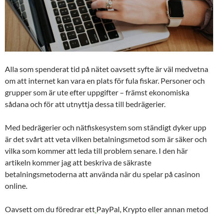
Alla som spenderat tid på nätet oavsett syfte är väl medvetna
om att internet kan vara en plats för fula fiskar. Personer och
grupper som är ute efter uppgifter – främst ekonomiska
sådana och för att utnyttja dessa till bedrägerier.
Med bedrägerier och nätfiskesystem som ständigt dyker upp
är det svårt att veta vilken betalningsmetod som är säker och
vilka som kommer att leda till problem senare. I den här
artikeln kommer jag att beskriva de säkraste
betalningsmetoderna att använda när du spelar på casinon
online.
Oavsett om du föredrar ett
PayPal, Krypto eller annan metod