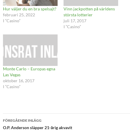
Hur väljer du en bra spelsajt?
Vinn jackpotten på världens
februari 25, 2022
största lotterier
I ”Casino”
juli 17, 2017
I ”Casino”
Monte Carlo – Europas egna
Las Vegas
oktober 16, 2017
I ”Casino”
Inläggsnavigering
FÖREGÅENDE INLÄGG
O.P. Anderson släpper 21-årig akvavit