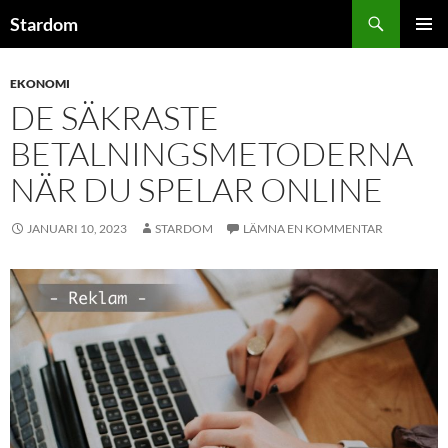
Hoppa
Sök
Stardom
till
PRIMÄR
innehåll
MENY
EKONOMI
DE SÄKRASTE
BETALNINGSMETODERNA
NÄR DU SPELAR ONLINE
JANUARI 10, 2023
STARDOM
LÄMNA EN KOMMENTAR