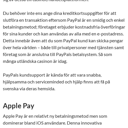
Du behöver inte ens ange dina kreditkortsuppgifter för att
slutföra en transaktion eftersom PayPal är en smidig och enkel
betalningsmetod; företaget erbjuder kostnadsfria överföringar
för sina kunder och kan användas av alla med en e-postadress.
Detta innebär även att du som PayPal kund kan skicka pengar
över hela världen – både till privatpersoner med tjänsten samt
företag som är anslutna till PayPals betalsystem. Så som
många utländska casinon är idag.
PayPals kundsupport är kända för att vara snabba,
hjälpsamma och serviceminded och hjälp finns att få på
svenska via deras hemsida.
Apple Pay
Apple Pay är en relativt ny betalningsmetod men som
dominerar bland iOS användare. Denna innovativa