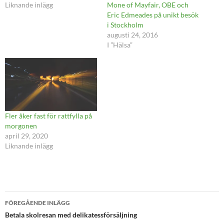
Liknande inlägg
Mone of Mayfair, OBE och
Eric Edmeades på unikt besök
i Stockholm
augusti 24, 2016
I ”Hälsa”
Fler åker fast för rattfylla på
morgonen
april 29, 2020
Liknande inlägg
Inläggsnavigering
FÖREGÅENDE INLÄGG
Betala skolresan med delikatessförsäljning