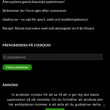
Återuppleva gamla klassiska spelminnen!
Så kommer du i form igen efter sommaren
stadion.se – ny sajt för sport, odds och insättningsbonus!
Recept: Moule marinière med nytt ekologiskt vin från Alsace
PRENUMERERA PÅ STARDOM
E-
postadress
PRENUMERERA
ANNONS:
Vi använder cookies för att se till att vi ger dig den bästa
Sugen på att annonsera här med index-länk? Kontakta oss!
upplevelsen på vår hemsida. Om du fortsätter att använda den
här webbplatsen kommer vi att anta att du godkänner detta.