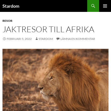
Hoppa
Sök
Stardom
till
PRIMÄR
innehåll
MENY
RESOR
JAKTRESOR TILL AFRIKA
FEBRUARI 5, 2022
STARDOM
LÄMNA EN KOMMENTAR