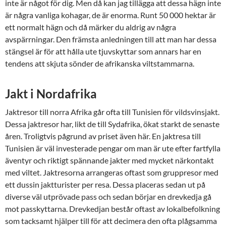
inte är något för dig. Men då kan jag tillägga att dessa hägn inte
är några vanliga kohagar, de är enorma. Runt 50 000 hektar är
ett normalt hägn och då märker du aldrig av några
avspärrningar. Den främsta anledningen till att man har dessa
stängsel är för att hålla ute tjuvskyttar som annars har en
tendens att skjuta sönder de afrikanska viltstammarna.
Jakt i Nordafrika
Jaktresor till norra Afrika går ofta till Tunisien för vildsvinsjakt.
Dessa jaktresor har, likt de till Sydafrika, ökat starkt de senaste
åren. Troligtvis pågrund av priset även här. En jaktresa till
Tunisien är väl investerade pengar om man är ute efter fartfylla
äventyr och riktigt spännande jakter med mycket närkontakt
med viltet. Jaktresorna arrangeras oftast som gruppresor med
ett dussin jaktturister per resa. Dessa placeras sedan ut på
diverse väl utprövade pass och sedan börjar en drevkedja gå
mot passkyttarna. Drevkedjan består oftast av lokalbefolkning
som tacksamt hjälper till för att decimera den ofta plågsamma