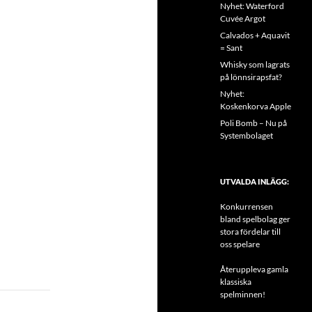
Nyhet: Waterford
Cuvée Argot
Calvados + Aquavit
= Sant
Whisky som lagrats
på lönnsirapsfat?
Nyhet:
Koskenkorva Apple
Poli Bomb – Nu på
Systembolaget
UTVALDA INLÄGG:
Konkurrensen
bland spelbolag ger
stora fördelar till
oss spelare
Återuppleva gamla
klassiska
spelminnen!