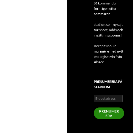
Så kommer du i
form igen efter
sommaren
stadion.se – ny sajt
för sport, odds och
insättningsbonus!
Recept: Moule
marinière med nytt
ekologiskt vin från
Alsace
PRENUMERERA PÅ
STARDOM
E-
postadress
PRENUMER
ERA