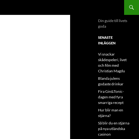
Din guide till livets
goda
SENASTE
INLÄGGEN
Vi snackar
skådespeleri, livet
och film med
Christian Magdu
Blanda julens
godaste drinkar
Fira Gin&Tonic-
dagen med fyra
smarriga recept
Hur blir man en
stjärna?
Så blir du en stjärna
på nya utländska
casinon