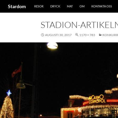
Sök
Stardom
RESOR
DRYCK
MAT
OM
KONTAKTA OSS
Hoppa
till
STADION-ARTIKEL
innehåll
AUGUSTI 30, 2017
1170 × 783
KONKURRE