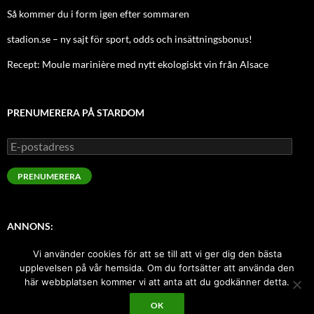
Så kommer du i form igen efter sommaren
stadion.se – ny sajt för sport, odds och insättningsbonus!
Recept: Moule marinière med nytt ekologiskt vin från Alsace
PRENUMERERA PÅ STARDOM
E-
postadress
PRENUMERERA
ANNONS:
Vi använder cookies för att se till att vi ger dig den bästa
Sugen på att annonsera här med index-länk? Kontakta oss!
upplevelsen på vår hemsida. Om du fortsätter att använda den
här webbplatsen kommer vi att anta att du godkänner detta.
OK