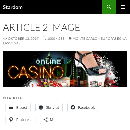
Sök
Stardom
HOPPA
PRIMÄR
TILL
MENY
ARTICLE 2 IMAGE
INNEHÅLL
OKTOBER 13, 2017
1000 × 288
MONTE CARLO – EUROPAS EGNA
LAS VEGAS
DELA DETTA:
E-post
Skriv ut
Facebook
Pinterest
Mer