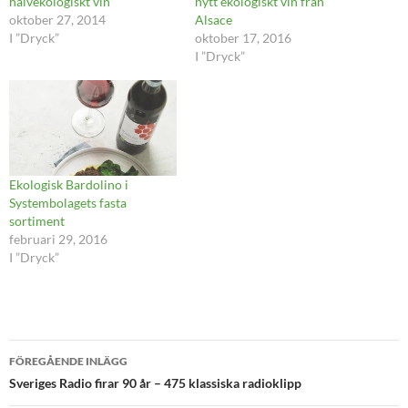
halvekologiskt vin
nytt ekologiskt vin från
oktober 27, 2014
Alsace
I ”Dryck”
oktober 17, 2016
I ”Dryck”
Ekologisk Bardolino i
Systembolagets fasta
sortiment
februari 29, 2016
I ”Dryck”
Inläggsnavigering
FÖREGÅENDE INLÄGG
Sveriges Radio firar 90 år – 475 klassiska radioklipp