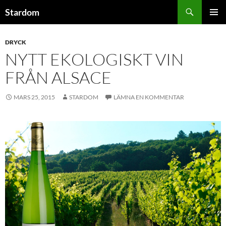
Hoppa
Sök
Stardom
till
PRIMÄR
innehåll
MENY
DRYCK
NYTT EKOLOGISKT VIN
FRÅN ALSACE
MARS 25, 2015
STARDOM
LÄMNA EN KOMMENTAR