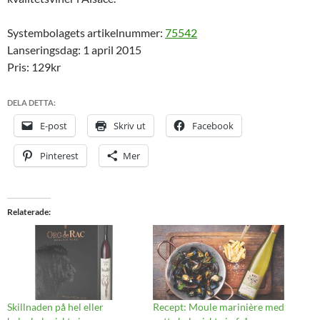
Systembolagets artikelnummer:
75542
Lanseringsdag: 1 april 2015
Pris: 129kr
DELA DETTA:
E-post
Skriv ut
Facebook
Pinterest
Mer
Relaterade
Skillnaden på hel eller
Recept: Moule marinière med