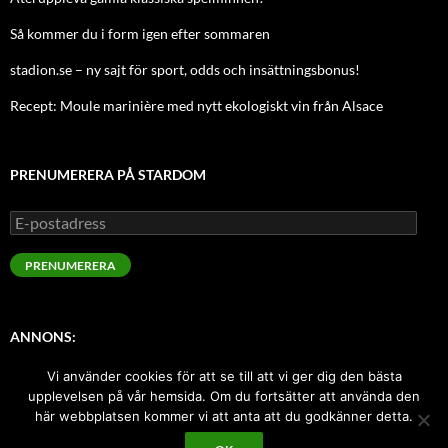
Så kommer du i form igen efter sommaren
stadion.se – ny sajt för sport, odds och insättningsbonus!
Recept: Moule marinière med nytt ekologiskt vin från Alsace
PRENUMERERA PÅ STARDOM
E-
postadress
PRENUMERERA
ANNONS:
Vi använder cookies för att se till att vi ger dig den bästa
Sugen på att annonsera här med index-länk? Kontakta oss!
upplevelsen på vår hemsida. Om du fortsätter att använda den
här webbplatsen kommer vi att anta att du godkänner detta.