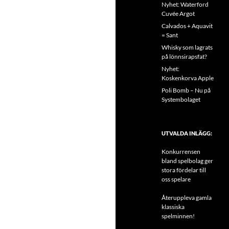
Nyhet: Waterford
Cuvée Argot
Calvados + Aquavit
= Sant
Whisky som lagrats
på lönnsirapsfat?
Nyhet:
Koskenkorva Apple
Poli Bomb – Nu på
Systembolaget
UTVALDA INLÄGG:
Konkurrensen
bland spelbolag ger
stora fördelar till
oss spelare
Återuppleva gamla
klassiska
spelminnen!