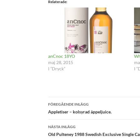
Relaterade
anCnoc 18YO
Wh
maj 28, 2015
ma
I ”Dryck”
I ”
Inläggsnavigering
FÖREGÅENDE INLÄGG
Appletiser – kolsyrad äppeljuice.
NÄSTA INLÄGG
Old Pulteney 1988 Swedish Exclusive Single Ca