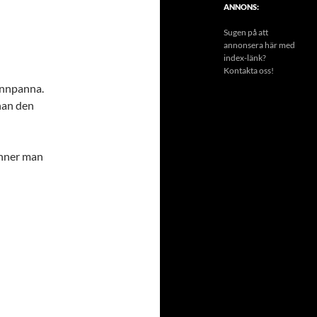
ANNONS:
Sugen på att
annonsera här med
index-länk?
Kontakta oss!
onnpanna.
nnan den
finner man