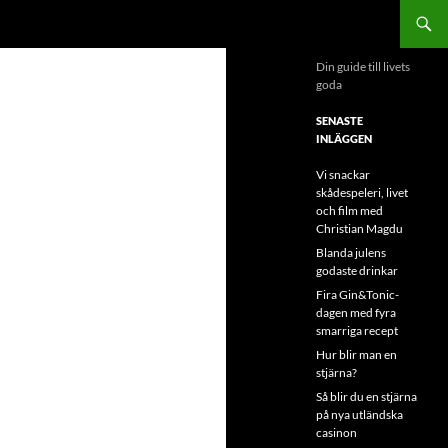
Din guide till livets
goda
SENASTE
INLÄGGEN
Vi snackar
skådespeleri, livet
och film med
Christian Magdu
Blanda julens
godaste drinkar
Fira Gin&Tonic-
dagen med fyra
smarriga recept
Hur blir man en
stjärna?
Så blir du en stjärna
på nya utländska
casinon