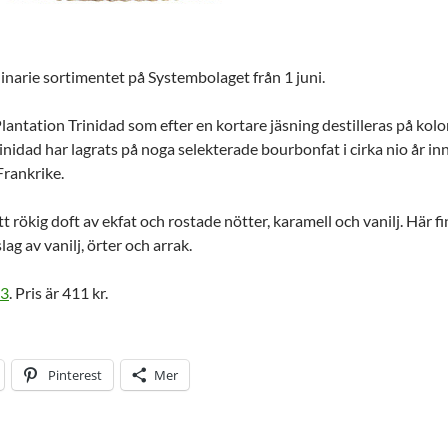
inarie sortimentet på Systembolaget från 1 juni.
antation Trinidad som efter en kortare jäsning destilleras på kol
nidad har lagrats på noga selekterade bourbonfat i cirka nio år i
 Frankrike.
tt rökig doft av ekfat och rostade nötter, karamell och vanilj. Här 
lag av vanilj, örter och arrak.
3
. Pris är 411 kr.
Pinterest
Mer