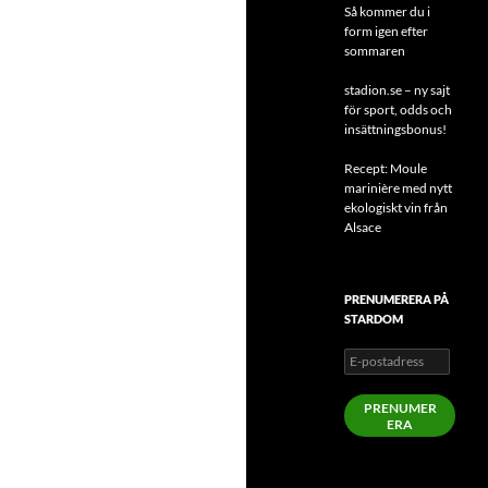
Så kommer du i
form igen efter
sommaren
stadion.se – ny sajt
för sport, odds och
insättningsbonus!
Recept: Moule
marinière med nytt
ekologiskt vin från
Alsace
PRENUMERERA PÅ
STARDOM
E-
postadress
PRENUMER
ERA