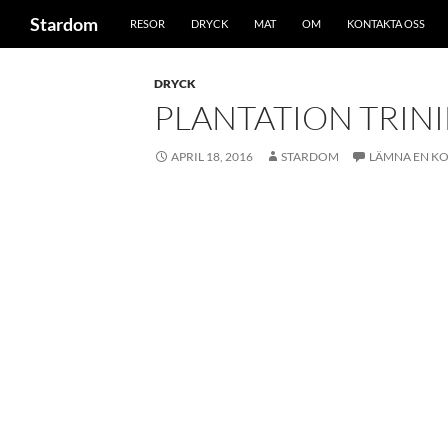
Sök
Stardom
RESOR
DRYCK
MAT
OM
KONTAKTA OSS
Hoppa
till
DRYCK
innehåll
PLANTATION TRIN
APRIL 18, 2016
STARDOM
LÄMNA EN K