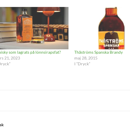
isky som lagrats på lönnsirapsfat?
Thåströms Spanska Brandy
rs 21, 2023
maj 28, 2015
Dryck”
I ”Dryck”
sk