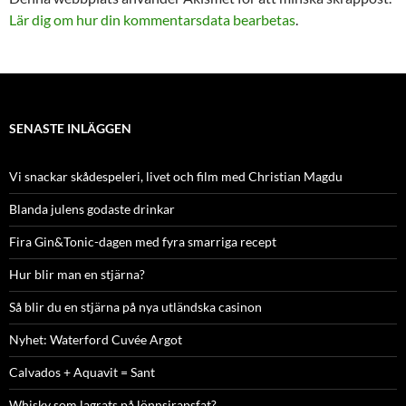
Lär dig om hur din kommentarsdata bearbetas
.
SENASTE INLÄGGEN
Vi snackar skådespeleri, livet och film med Christian Magdu
Blanda julens godaste drinkar
Fira Gin&Tonic-dagen med fyra smarriga recept
Hur blir man en stjärna?
Så blir du en stjärna på nya utländska casinon
Nyhet: Waterford Cuvée Argot
Calvados + Aquavit = Sant
Whisky som lagrats på lönnsirapsfat?