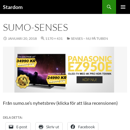
Hoppa
Sök
Stardom
till
PRIMÄR
innehåll
MENY
SUMO-SENSES
JANUARI 20, 2018
1170 × 431
SENSES – NU PÅ TUBEN
Från sumo.se’s nyhetsbrev (klicka för att läsa recensionen)
DELA DETTA:
E-post
Skriv ut
Facebook