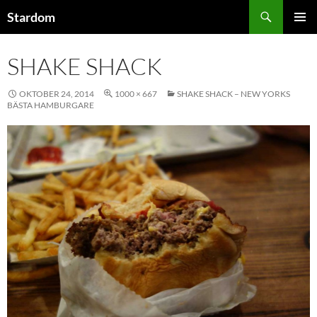
Hoppa
Sök
Stardom
till
PRIMÄR
innehåll
MENY
SHAKE SHACK
OKTOBER 24, 2014
1000 × 667
SHAKE SHACK – NEW YORKS
BÄSTA HAMBURGARE