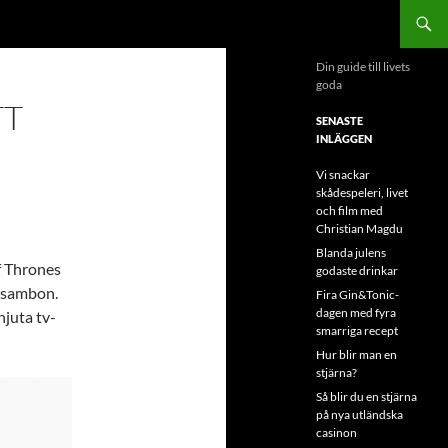
Din guide till livets
goda
TT
SENASTE
INLÄGGEN
Vi snackar
skådespeleri, livet
och film med
Christian Magdu
Blanda julens
of Thrones
godaste drinkar
n sambon.
Fira Gin&Tonic-
dagen med fyra
njuta tv-
smarriga recept
Hur blir man en
stjärna?
Så blir du en stjärna
på nya utländska
casinon