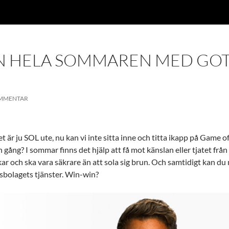
:N HELA SOMMAREN MED GO
OMMENTAR
et är ju SOL ute, nu kan vi inte sitta inne och titta ikapp på Game 
on gång? I sommar finns det hjälp att få mot känslan eller tjatet frå
ar och ska vara säkrare än att sola sig brun. Och samtidigt kan du 
sbolagets tjänster. Win-win?