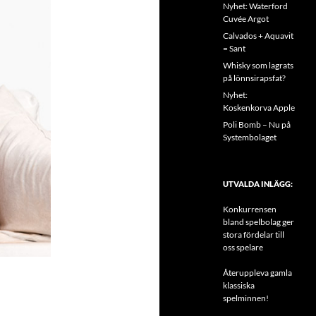
Nyhet: Waterford
Cuvée Argot
Calvados + Aquavit
= Sant
Whisky som lagrats
på lönnsirapsfat?
Nyhet:
Koskenkorva Apple
Poli Bomb – Nu på
Systembolaget
UTVALDA INLÄGG:
Konkurrensen
bland spelbolag ger
stora fördelar till
oss spelare
Återuppleva gamla
klassiska
spelminnen!