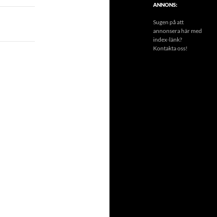
ANNONS:
Sugen på att
annonsera här med
index-länk?
Kontakta oss!