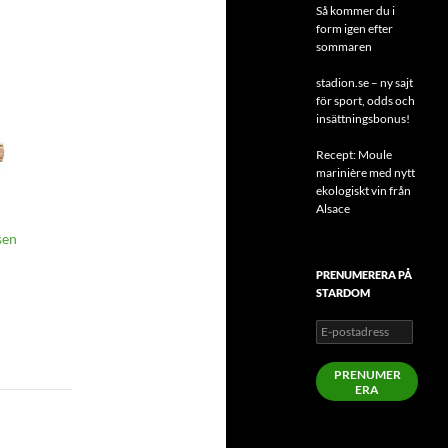
Så kommer du i
form igen efter
sommaren
stadion.se – ny sajt
för sport, odds och
insättningsbonus!
Recept: Moule
marinière med nytt
ekologiskt vin från
Alsace
sen
PRENUMERERA PÅ
STARDOM
E-
postadress
PRENUMER
ERA