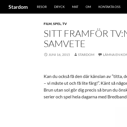
Sök
Stardom
RESOR
DRYCK
MAT
OM
KONTAKTA OSS
Hoppa
till
FILM
,
SPEL
,
TV
innehåll
SITT FRAMFÖR TV
SAMVETE
JUNI 16, 2015
STARDOM
LÄMNA EN K
Kan du också få den där känslan av ”titta, d
– vi måste ut och få lite färg!”. Känt så någ
Brun utan sol gör dig precis så brun du önsk
serier och spel hela dagarna med Bredband