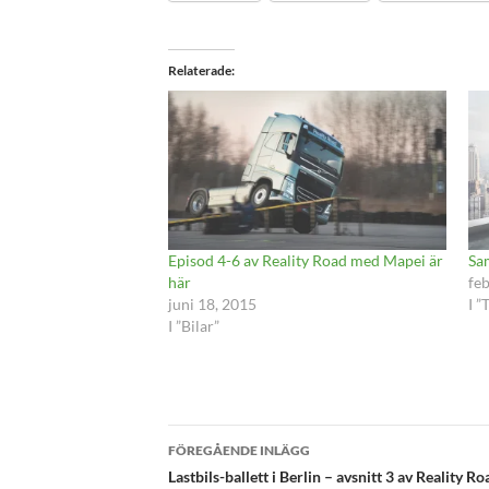
Relaterade
Episod 4-6 av Reality Road med Mapei är
Sa
här
feb
juni 18, 2015
I ”
I ”Bilar”
Inläggsnavigering
FÖREGÅENDE INLÄGG
Lastbils-ballett i Berlin – avsnitt 3 av Reality Ro