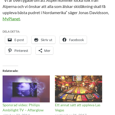
”Vi är övertygade om att Aspen kommer locka folk från
Alperna och vi önskar att alla som älskar skidåkning skall få
uppleva bästa pudret i Nordamerika” säger Jonas Davidsson,
MyPlanet
.
DELA DETTA:
E-post
Skriv ut
Facebook
Pinterest
Mer
Relaterade
Sponsrad video: Philips
Ett annat sätt att uppleva Las
Ambilight TV – Afterglow
Vegas