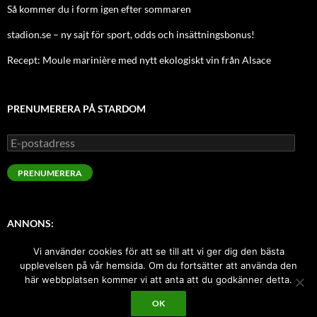
Så kommer du i form igen efter sommaren
stadion.se – ny sajt för sport, odds och insättningsbonus!
Recept: Moule marinière med nytt ekologiskt vin från Alsace
PRENUMERERA PÅ STARDOM
E-
postadress
PRENUMERERA
ANNONS:
Vi använder cookies för att se till att vi ger dig den bästa
Sugen på att annonsera här med index-länk? Kontakta oss!
upplevelsen på vår hemsida. Om du fortsätter att använda den
här webbplatsen kommer vi att anta att du godkänner detta.
OK
Drivs med WordPress