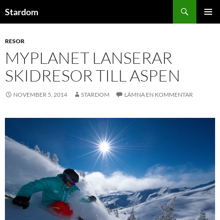
Hoppa
Sök
Stardom
till
PRIMÄR
innehåll
MENY
RESOR
MYPLANET LANSERAR
SKIDRESOR TILL ASPEN
NOVEMBER 5, 2014
STARDOM
LÄMNA EN KOMMENTAR