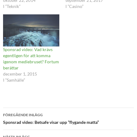
oktober 22, 2014
september 21, 2017
I ”Teknik”
I ”Casino”
Sponsrad video: Vad krävs
egentligen för att komma
igenom mediebruset? Fortum
berättar
december 1, 2015
I ”Samhälle”
Inläggsnavigering
FÖREGÅENDE INLÄGG
Sponsrad video: Betsafe visar upp ”flygande matta”
NÄSTA INLÄGG