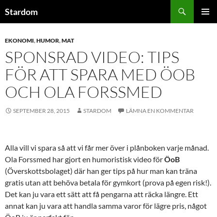
Hoppa
Sök
Stardom
till
PRIMÄR
innehåll
MENY
EKONOMI
,
HUMOR
,
MAT
SPONSRAD VIDEO: TIPS
FÖR ATT SPARA MED ÖOB
OCH OLA FORSSMED
SEPTEMBER 28, 2015
STARDOM
LÄMNA EN KOMMENTAR
Alla vill vi spara så att vi får mer över i plånboken varje månad.
Ola Forssmed har gjort en humoristisk video för
ÖoB
(Överskottsbolaget) där han ger tips på hur man kan träna
gratis utan att behöva betala för gymkort (prova på egen risk!).
Det kan ju vara ett sätt att få pengarna att räcka längre. Ett
annat kan ju vara att handla samma varor för lägre pris, något