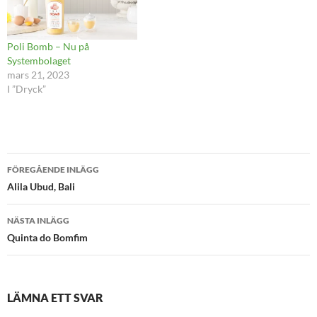
Poli Bomb – Nu på
Systembolaget
mars 21, 2023
I ”Dryck”
Inläggsnavigering
FÖREGÅENDE INLÄGG
Alila Ubud, Bali
NÄSTA INLÄGG
Quinta do Bomfim
LÄMNA ETT SVAR