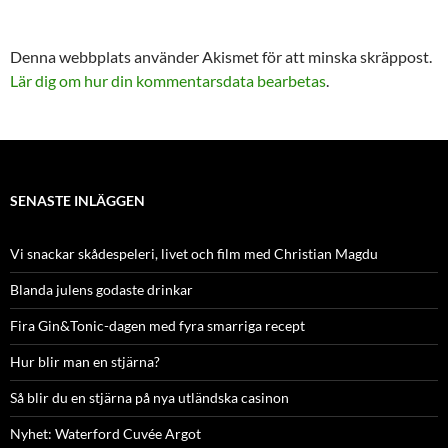
Denna webbplats använder Akismet för att minska skräppost.
Lär dig om hur din kommentarsdata bearbetas
.
SENASTE INLÄGGEN
Vi snackar skådespeleri, livet och film med Christian Magdu
Blanda julens godaste drinkar
Fira Gin&Tonic-dagen med fyra smarriga recept
Hur blir man en stjärna?
Så blir du en stjärna på nya utländska casinon
Nyhet: Waterford Cuvée Argot