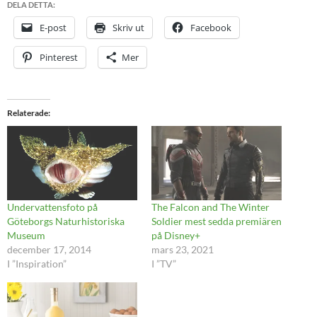
DELA DETTA:
E-post
Skriv ut
Facebook
Pinterest
Mer
Relaterade
Undervattensfoto på
The Falcon and The Winter
Göteborgs Naturhistoriska
Soldier mest sedda premiären
Museum
på Disney+
december 17, 2014
mars 23, 2021
I ”Inspiration”
I ”TV”