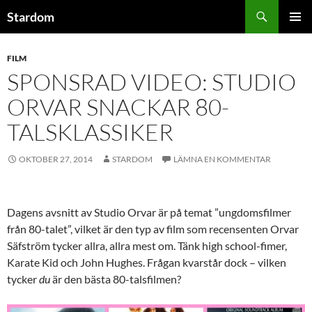
Hoppa
Sök
Stardom
till
PRIMÄR
innehåll
MENY
FILM
SPONSRAD VIDEO: STUDIO
ORVAR SNACKAR 80-
TALSKLASSIKER
OKTOBER 27, 2014
STARDOM
LÄMNA EN KOMMENTAR
Dagens avsnitt av Studio Orvar är på temat ”ungdomsfilmer
från 80-talet”, vilket är den typ av film som recensenten Orvar
Säfström tycker allra, allra mest om. Tänk high school-fimer,
Karate Kid och John Hughes. Frågan kvarstår dock – vilken
tycker
du
är den bästa 80-talsfilmen?