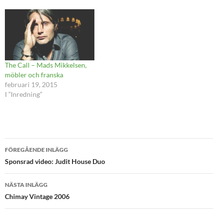
The Call – Mads Mikkelsen,
möbler och franska
februari 19, 2015
I ”Inredning”
Inläggsnavigering
FÖREGÅENDE INLÄGG
Sponsrad video: Judit House Duo
NÄSTA INLÄGG
Chimay Vintage 2006