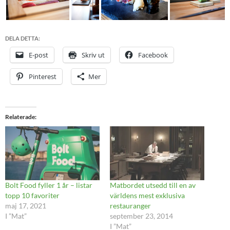
DELA DETTA:
E-post
Skriv ut
Facebook
Pinterest
Mer
Relaterade
Bolt Food fyller 1 år – listar
Matbordet utsedd till en av
topp 10 favoriter
världens mest exklusiva
maj 17, 2021
restauranger
I ”Mat”
september 23, 2014
I ”Mat”