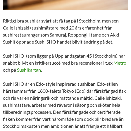
Riktigt bra sushi är svårt att få tag på i Stockholm, men sen
Calle Ishizaki (sushimästare med 20 års erfarenhet från
sushirestauranger som Samuraj, Roppongi, Itame och Akki
Sushi) öppnade Sushi SHO har det blivit ändring på det.
Sushi SHO (som ligger på Upplandsgatan 45 i Stockholm) har
snabbt blivit en kritikersuccé med bra recensioner i t.ex
Metro
och på
Sushikartan
.
Sushi SHO är en Edo-style inspirerad sushibar. Edo-stilen
härstammar från 1800-talets Tokyo (Edo) där färskfångad fisk
och ris var en näringsrik och mättande måltid. Calle Ishizaki,
sushimästare, arbetar med råvaror i säsong och sköter hela
tillberedningsprocessen. Den färskfångade och certifierade
fisken kommer från vårt närområde som dock blir bredare än
Stockholmskusten men ambitionen är att främja ett hållbart