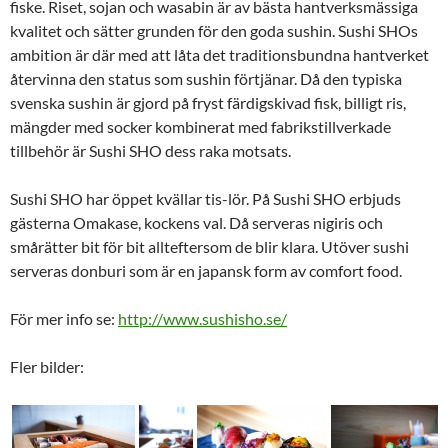
fiske. Riset, sojan och wasabin är av bästa hantverksmässiga
kvalitet och sätter grunden för den goda sushin. Sushi SHOs
ambition är där med att låta det traditionsbundna hantverket
återvinna den status som sushin förtjänar. Då den typiska
svenska sushin är gjord på fryst färdigskivad fisk, billigt ris,
mängder med socker kombinerat med fabrikstillverkade
tillbehör är Sushi SHO dess raka motsats.
Sushi SHO har öppet kvällar tis-lör. På Sushi SHO erbjuds
gästerna Omakase, kockens val. Då serveras nigiris och
smårätter bit för bit allteftersom de blir klara. Utöver sushi
serveras donburi som är en japansk form av comfort food.
För mer info se:
http://www.sushisho.se/
Fler bilder: