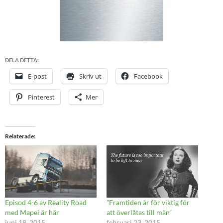
DELA DETTA:
E-post
Skriv ut
Facebook
Pinterest
Mer
Relaterade
Episod 4-6 av Reality Road
”Framtiden är för viktig för
med Mapei är här
att överlåtas till män”
juni 18, 2015
februari 23, 2015