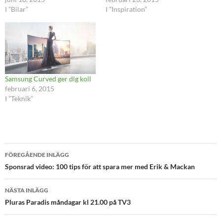
I ”Bilar”
I ”Inspiration”
Samsung Curved ger dig koll
februari 6, 2015
I ”Teknik”
Inläggsnavigering
FÖREGÅENDE INLÄGG
Sponsrad video: 100 tips för att spara mer med Erik & Mackan
NÄSTA INLÄGG
Pluras Paradis måndagar kl 21.00 på TV3