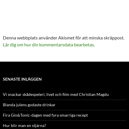
Denna webbplats använder Akismet för att minska skräppost.
Lär dig om hur din kommentarsdata bearbetas
.
SENASTE INLÄGGEN
Vi snackar skådespeleri, livet och film med Christian Magdu
Blanda julens godaste drinkar
Fira Gin&Tonic-dagen med fyra smarriga recept
Hur blir man en stjärna?