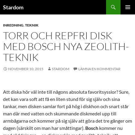
Hoppa
Sök
Stardom
till
PRIMÄR
innehåll
MENY
INREDNING
,
TEKNIK
TORR OCH REPFRI DISK
MED BOSCH NYA ZEOLITH-
TEKNIK
NOVEMBER 10, 2015
STARDOM
LÄMNA EN KOMMENTAR
Att diska hör väl inte till någons absoluta favoritsysslor? Sure,
det kan vara soft att få en liten stund för sig själv och sina
tankar, men disken samlar fort på hög i diskhon och snart står
man där med vatten och skummande diskmedel upp till
armbågarna och kommer på sig själv att göra det tre gånger om
dagen (särskilt om man har småttingar).
Bosch
kommer nu