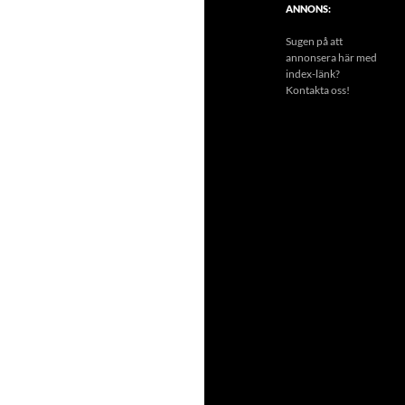
ANNONS:
Sugen på att
annonsera här med
index-länk?
Kontakta oss!