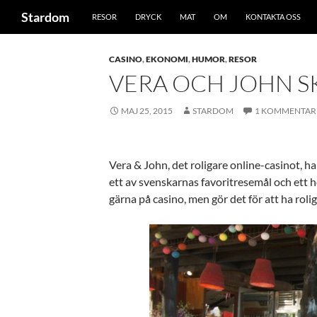
Sök
Stardom
RESOR
DRYCK
MAT
OM
KONTAKTA OSS
Hoppa
till
CASINO
,
EKONOMI
,
HUMOR
,
RESOR
innehåll
VERA OCH JOHN SK
MAJ 25, 2015
STARDOM
1 KOMMENTAR
Vera & John, det roligare online-casinot, ha
ett av svenskarnas favoritresemål och ett he
gärna på casino, men gör det för att ha roli