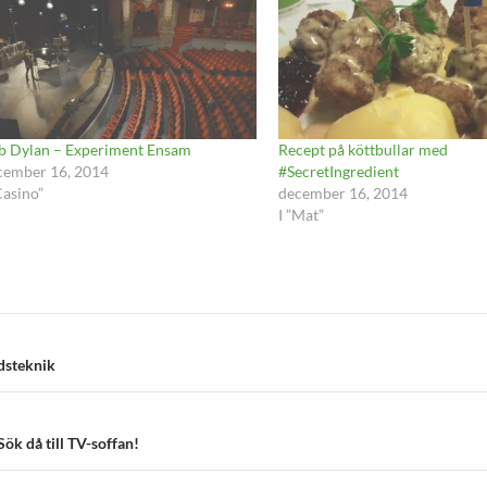
b Dylan – Experiment Ensam
Recept på köttbullar med
cember 16, 2014
#SecretIngredient
Casino”
december 16, 2014
I ”Mat”
dsteknik
ök då till TV-soffan!