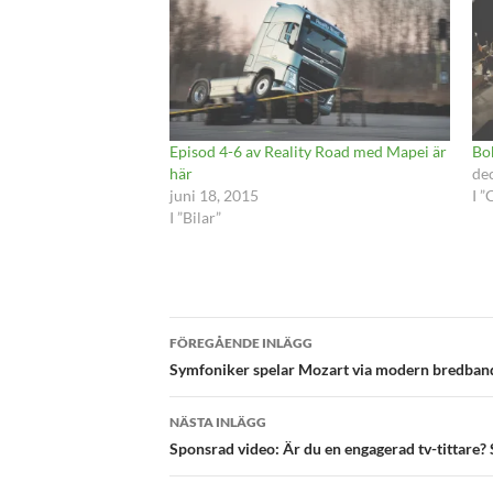
Episod 4-6 av Reality Road med Mapei är
Bo
här
de
juni 18, 2015
I ”
I ”Bilar”
Inläggsnavigering
FÖREGÅENDE INLÄGG
Symfoniker spelar Mozart via modern bredban
NÄSTA INLÄGG
Sponsrad video: Är du en engagerad tv-tittare? S