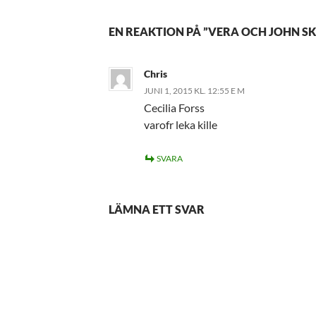
EN REAKTION PÅ ”VERA OCH JOHN SK
Chris
JUNI 1, 2015 KL. 12:55 E M
Cecilia Forss
varofr leka kille
SVARA
LÄMNA ETT SVAR