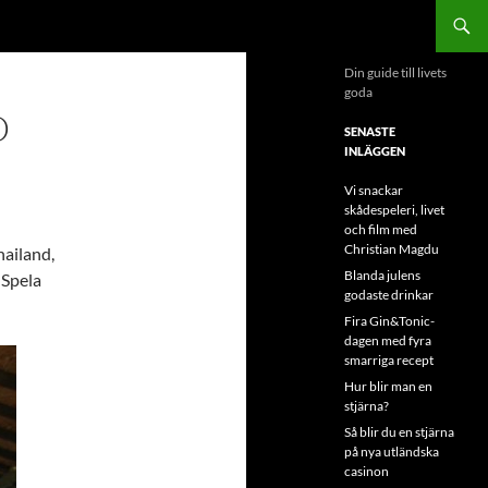
Din guide till livets
goda
D
SENASTE
INLÄGGEN
Vi snackar
skådespeleri, livet
och film med
Christian Magdu
hailand,
Blanda julens
 Spela
godaste drinkar
Fira Gin&Tonic-
dagen med fyra
smarriga recept
Hur blir man en
stjärna?
Så blir du en stjärna
på nya utländska
casinon