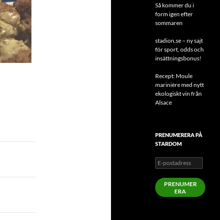
Så kommer du i
form igen efter
sommaren
stadion.se – ny sajt
för sport, odds och
insättningsbonus!
Recept: Moule
marinière med nytt
ekologiskt vin från
Alsace
PRENUMERERA PÅ
STARDOM
E-
postadress
PRENUMER
ERA