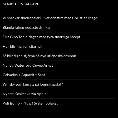
SENASTE INLÄGGEN
Vi snackar skådespeleri, livet och film med Christian Magdu
Blanda julens godaste drinkar
Fira Gin&Tonic-dagen med fyra smarriga recept
Hur blir man en stjärna?
Så blir du en stjärna på nya utländska casinon
Nyhet: Waterford Cuvée Argot
Calvados + Aquavit = Sant
Whisky som lagrats på lönnsirapsfat?
Nyhet: Koskenkorva Apple
Poli Bomb – Nu på Systembolaget