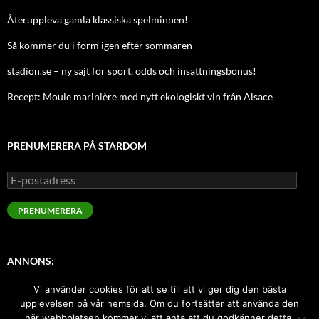
Återuppleva gamla klassiska spelminnen!
Så kommer du i form igen efter sommaren
stadion.se – ny sajt för sport, odds och insättningsbonus!
Recept: Moule marinière med nytt ekologiskt vin från Alsace
PRENUMERERA PÅ STARDOM
E-
postadress
PRENUMERERA
ANNONS:
Vi använder cookies för att se till att vi ger dig den bästa
Sugen på att annonsera här med index-länk? Kontakta oss!
upplevelsen på vår hemsida. Om du fortsätter att använda den
här webbplatsen kommer vi att anta att du godkänner detta.