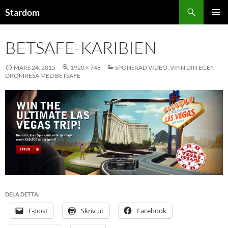
Hoppa
Sök
Stardom
till
PRIMÄR
innehåll
MENY
BETSAFE-KARIBIEN
MARS 24, 2015
1920 × 748
SPONSRAD VIDEO: VINN DIN EGEN
DRÖMRESA MED BETSAFE
DELA DETTA:
E-post
Skriv ut
Facebook