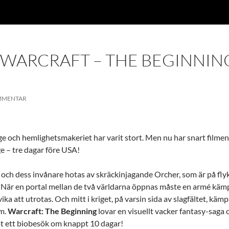
 WARCRAFT – THE BEGINNIN
MMENTAR
ge och hemlighetsmakeriet har varit stort. Men nu har snart filmen
ge – tre dagar före USA!
ig och dess invånare hotas av skräckinjagande Orcher, som är på flyk
n. När en portal mellan de två världarna öppnas måste en armé kä
ka att utrotas. Och mitt i kriget, på varsin sida av slagfältet, kämp
em.
Warcraft: The Beginning
lovar en visuellt vacker fantasy-saga
mot ett biobesök om knappt 10 dagar!