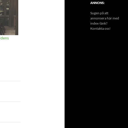
ANNONS:
Sugen på att
annonsera här med
index-länk?
Kontakta oss!
rldens