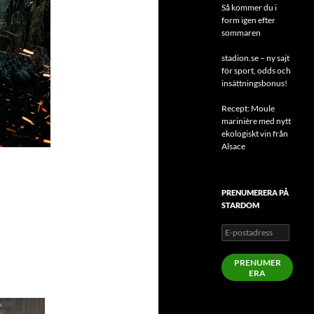
Så kommer du i
form igen efter
sommaren
stadion.se – ny sajt
för sport, odds och
insättningsbonus!
Recept: Moule
marinière med nytt
ekologiskt vin från
Alsace
PRENUMERERA PÅ
STARDOM
E-
postadress
PRENUMER
ERA