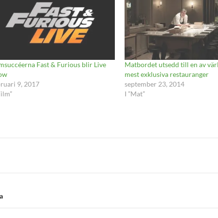
msuccéerna Fast & Furious blir Live
Matbordet utsedd till en av vä
ow
mest exklusiva restauranger
ruari 9, 2017
september 23, 2014
Film”
I ”Mat”
a