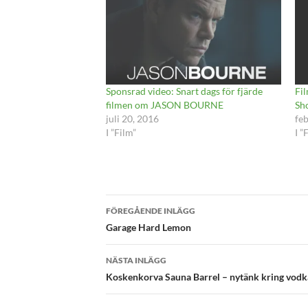
Sponsrad video: Snart dags för fjärde
Fil
filmen om JASON BOURNE
Sh
juli 20, 2016
feb
I ”Film”
I ”
Inläggsnavigering
FÖREGÅENDE INLÄGG
Garage Hard Lemon
NÄSTA INLÄGG
Koskenkorva Sauna Barrel – nytänk kring vodk