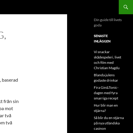
Din guide till livets
goda
G,
SENASTE
INLÄGGEN
Vi snackar
skådespeleri, livet
och film med
Christian Magdu
Blanda julens
, baserad
godaste drinkar
Fira Gin&Tonic-
dagen med fyra
smarriga recept
t från sin
Hur blir man en
mpa mot
stjärna?
ar två
Så blir du en stjärna
 om två
på nya utländska
casinon