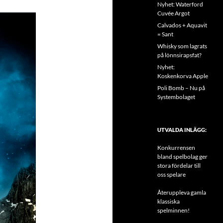
Nyhet: Waterford
Cuvée Argot
Calvados + Aquavit
= Sant
Whisky som lagrats
på lönnsirapsfat?
Nyhet:
Koskenkorva Apple
Poli Bomb – Nu på
Systembolaget
UTVALDA INLÄGG:
Konkurrensen
bland spelbolag ger
stora fördelar till
oss spelare
Återuppleva gamla
klassiska
spelminnen!