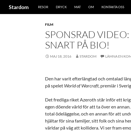
Sök
Stardom
RESOR
DRYCK
MAT
OM
KONTAKTA OSS
Hoppa
till
FILM
innehåll
SPONSRAD VIDEO:
SNART PÅ BIO!
MAJ 18, 2016
STARDOM
LÄMNA EN KO
Den har varit efterlängtad och omtalad län
på spelet
World of Warcraft
, premiär i Sveri
Det fredliga riket Azeroth står inför ett kr
egen döende värld för att ta över en anna
total ödeläggelse, och en annan för att undvi
hjältar för sina familjer, sitt folk och sina h
världar på väg att kollidera. Vi ser fram e