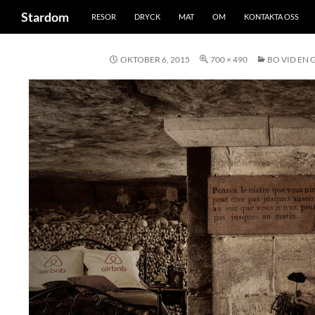
Sök
Stardom
RESOR
DRYCK
MAT
OM
KONTAKTA OSS
Hoppa
till
OKTOBER 6, 2015
700 × 490
BO VID EN
innehåll