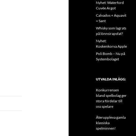
Nyhet: Waterford
Cuvée Argot
Calvados + Aquavit
= Sant
Whisky som lagrats
på lönnsirapsfat?
Nyhet:
Koskenkorva Apple
Poli Bomb – Nu på
Systembolaget
UTVALDA INLÄGG:
Konkurrensen
bland spelbolag ger
stora fördelar till
oss spelare
Återuppleva gamla
klassiska
spelminnen!