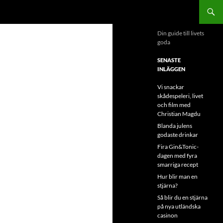
Din guide till livets
goda
SENASTE
INLÄGGEN
Vi snackar
skådespeleri, livet
och film med
Christian Magdu
Blanda julens
godaste drinkar
Fira Gin&Tonic-
dagen med fyra
smarriga recept
Hur blir man en
stjärna?
Så blir du en stjärna
på nya utländska
casinon