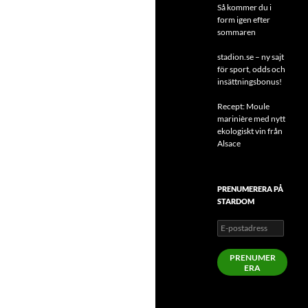
Så kommer du i
form igen efter
sommaren
stadion.se – ny sajt
för sport, odds och
insättningsbonus!
Recept: Moule
marinière med nytt
ekologiskt vin från
Alsace
PRENUMERERA PÅ
STARDOM
E-
postadress
PRENUMER
ERA