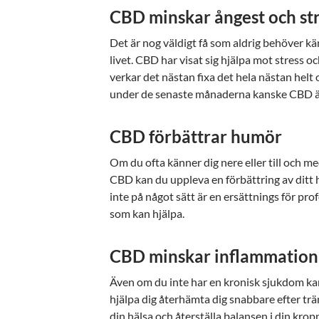
CBD minskar ångest och st
Det är nog väldigt få som aldrig behöver känn
livet. CBD har visat sig hjälpa mot stress 
verkar det nästan fixa det hela nästan helt 
under de senaste månaderna kanske CBD är 
CBD förbättrar humör
Om du ofta känner dig nere eller till och m
CBD kan du uppleva en förbättring av ditt 
inte på något sätt är en ersättnings för pro
som kan hjälpa.
CBD minskar inflammation o
Även om du inte har en kronisk sjukdom kan 
hjälpa dig återhämta dig snabbare efter trän
din hälsa och återställa balansen i din krop