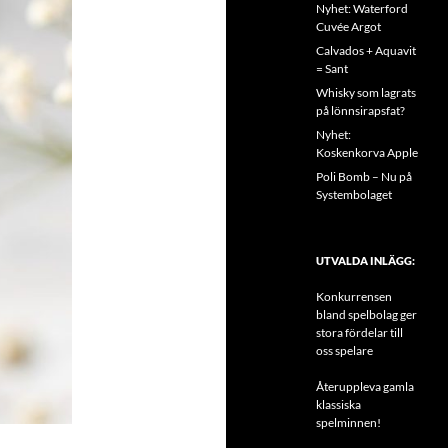
Nyhet: Waterford
Cuvée Argot
Calvados + Aquavit
= Sant
Whisky som lagrats
på lönnsirapsfat?
Nyhet:
Koskenkorva Apple
Poli Bomb – Nu på
Systembolaget
UTVALDA INLÄGG:
Konkurrensen
bland spelbolag ger
stora fördelar till
oss spelare
Återuppleva gamla
klassiska
spelminnen!