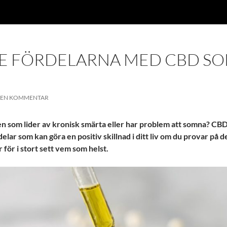
E FÖRDELARNA MED CBD S
 EN KOMMENTAR
den som lider av kronisk smärta eller har problem att somna? CB
delar som kan göra en positiv skillnad i ditt liv om du provar på d
 för i stort sett vem som helst.