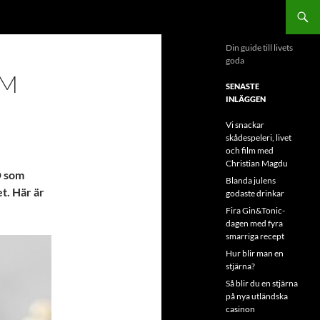
Din guide till livets
goda
OM
SENASTE
INLÄGGEN
Vi snackar
skådespeleri, livet
och film med
Christian Magdu
D som
Blanda julens
et. Här är
godaste drinkar
Fira Gin&Tonic-
dagen med fyra
smarriga recept
Hur blir man en
stjärna?
Så blir du en stjärna
på nya utländska
casinon