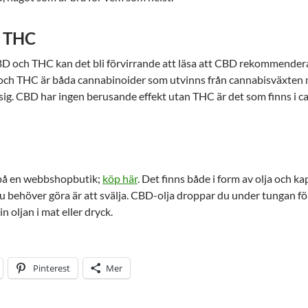
h THC
BD och THC kan det bli förvirrande att läsa att CBD rekommendera
D och THC är båda cannabinoider som utvinns från cannabisväxten 
r sig. CBD har ingen berusande effekt utan THC är det som finns i c
 på en webbshopbutik;
köp här
. Det finns både i form av olja och kap
du behöver göra är att svälja. CBD-olja droppar du under tungan fö
n oljan i mat eller dryck.
Pinterest
Mer