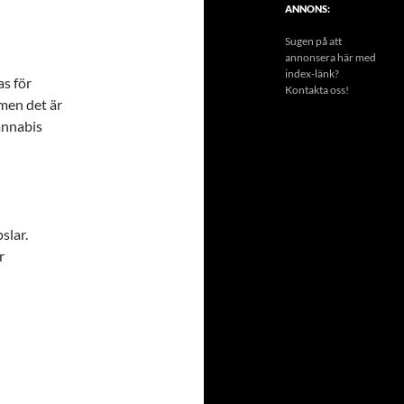
ANNONS:
Sugen på att
annonsera här med
index-länk?
s för
Kontakta oss!
men det är
annabis
slar.
r