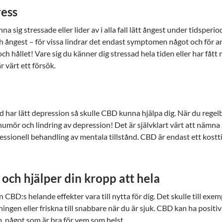
ress
a sig stressade eller lider av i alla fall lätt ångest under tidsperio
och ångest – för vissa lindrar det endast symptomen något och för 
och hållet! Vare sig du känner dig stressad hela tiden eller har fått
värt ett försök.
ed har lätt depression så skulle CBD kunna hjälpa dig. När du regel
humör och lindring av depression! Det är självklart värt att nämn
fessionell behandling av mentala tillstånd. CBD är endast ett kostti
ch hjälper din kropp att hela
CBD:s helande effekter vara till nytta för dig. Det skulle till exe
ingen eller friskna till snabbare när du är sjuk. CBD kan ha positiv
p, något som är bra för vem som helst.