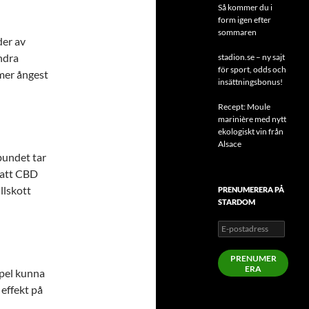
Så kommer du i
form igen efter
sommaren
der av
andra
stadion.se – ny sajt
för sport, odds och
 mer ångest
insättningsbonus!
Recept: Moule
marinière med nytt
ekologiskt vin från
Alsace
bundet tar
a att CBD
llskott
PRENUMERERA PÅ
STARDOM
E-
postadress
PRENUMER
ERA
mpel kunna
 effekt på