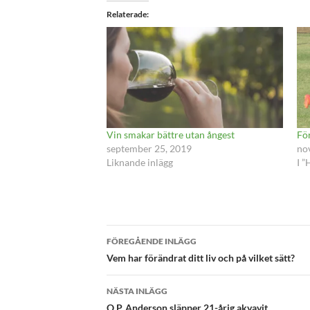
Relaterade
Vin smakar bättre utan ångest
Fö
september 25, 2019
no
Liknande inlägg
I ”
Inläggsnavigering
FÖREGÅENDE INLÄGG
Vem har förändrat ditt liv och på vilket sätt?
NÄSTA INLÄGG
O.P. Anderson släpper 21-årig akvavit