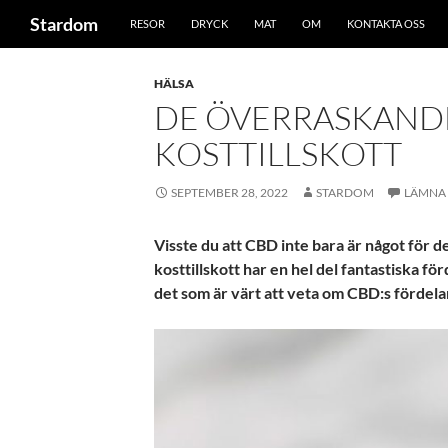
Sök
Stardom
RESOR
DRYCK
MAT
OM
KONTAKTA OSS
Hoppa
till
HÄLSA
innehåll
DE ÖVERRASKAND
KOSTTILLSKOTT
SEPTEMBER 28, 2022
STARDOM
LÄMNA
Visste du att CBD inte bara är något för 
kosttillskott har en hel del fantastiska för
det som är värt att veta om CBD:s fördelar