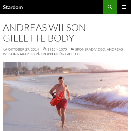
Sök
Stardom
HOPPA
PRIMÄR
TILL
MENY
ANDREAS WILSON
INNEHÅLL
GILLETTE BODY
OKTOBER 27, 2014
1915 × 1075
SPONSRAD VIDEO: ANDREAS
WILSON RAKAR SIG PÅ KROPPEN FÖR GILLETTE