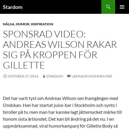
Hoppa
Sök
Stardom
till
PRIMÄR
innehåll
MENY
HÄLSA
,
HUMOR
,
INSPIRATION
SPONSRAD VIDEO:
ANDREAS WILSON RAKAR
SIG PÅ KROPPEN FÖR
GILLETTE
OKTOBER 27, 2014
STARDOM
LÄMNA EN KOMMENTAR
Det har varit tyst om Andreas Wilson sen framgången med
Ondskan. Han har startat juice-bar i Stockholm och synts i
biroller på tv, men man har kanske lagt jättemycket märke till
honom sista årtiondet. Det kan bli ändring på det nu. I en
uppmärksammad, viral humorkampanj för Gillette Body så