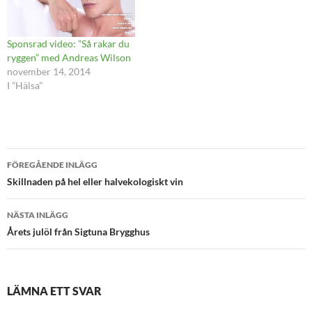
Sponsrad video: ”Så rakar du
ryggen” med Andreas Wilson
november 14, 2014
I ”Hälsa”
Inläggsnavigering
FÖREGÅENDE INLÄGG
Skillnaden på hel eller halvekologiskt vin
NÄSTA INLÄGG
Årets julöl från Sigtuna Brygghus
LÄMNA ETT SVAR