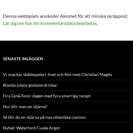
Denna webbplats använder Akismet för att minska skräppost.
Lär dig om hur din kommentarsdata bearbetas
.
SENASTE INLÄGGEN
Vi snackar skådespeleri, livet och film med Christian Magdu
Blanda julens godaste drinkar
Fira Gin&Tonic-dagen med fyra smarriga recept
Hur blir man en stjärna?
Så blir du en stjärna på nya utländska casinon
Nyhet: Waterford Cuvée Argot