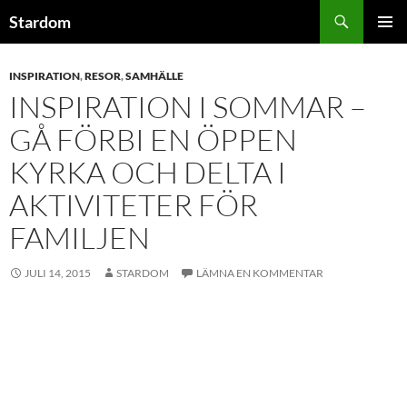
Hoppa
Sök
Stardom
till
PRIMÄR
innehåll
MENY
INSPIRATION
,
RESOR
,
SAMHÄLLE
INSPIRATION I SOMMAR –
GÅ FÖRBI EN ÖPPEN
KYRKA OCH DELTA I
AKTIVITETER FÖR
FAMILJEN
JULI 14, 2015
STARDOM
LÄMNA EN KOMMENTAR