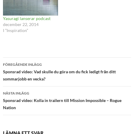
Yasuragi lanserar podcast
december 22, 2014
I ”Inspiration”
Inläggsnavigering
FÖREGÅENDE INLÄGG
Sponsrad video: Vad skulle du göra om du fick ledigt från ditt
sommarjobb en vecka?
NÄSTA INLÄGG
Sponsrad video: Kolla in trailern till Mission Impossible – Rogue
Nation
LÄMNA ETT SVAR