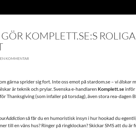
 GÖR KOMPLETT.SE:S ROLIGA
T
 EN KOMMENTAR
som gärna sprider sig fort. Inte oss emot på stardom.se – vi
älskar
m
älskar är teknik och prylar. Svenska e-handlaren
Komplett.se
inför 
för Thanksgiving (som infaller på torsdag), även stora rea-dagen B
ourAddiction
så får du en humoristisk insyn i hur hookad du egentli
mer till en väns hus? Ringer på ringklockan? Skickar SMS att du är