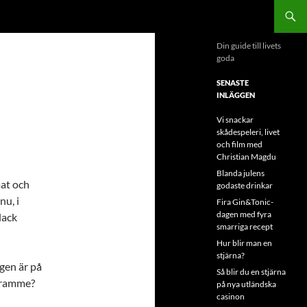
Din guide till livets
goda
SENASTE
INLÄGGEN
Vi snackar
skådespeleri, livet
och film med
Christian Magdu
Blanda julens
at och
godaste drinkar
nu, i
Fira Gin&Tonic-
dagen med fyra
lack
smarriga recept
Hur blir man en
stjärna?
gen är på
Så blir du en stjärna
 framme?
på nya utländska
casinon