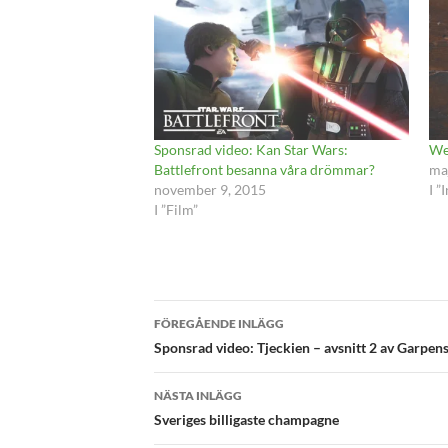
Sponsrad video: Kan Star Wars:
Web
Battlefront besanna våra drömmar?
ma
november 9, 2015
I ”
I ”Film”
Inläggsnavigering
FÖREGÅENDE INLÄGG
Sponsrad video: Tjeckien – avsnitt 2 av Garpen
NÄSTA INLÄGG
Sveriges billigaste champagne