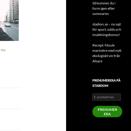
Så kommer du i
form igen efter
sommaren
stadion.se – ny sajt
för sport, odds och
insättningsbonus!
Recept: Moule
 nu
marinière med nytt
ekologiskt vin från
Alsace
PRENUMERERA PÅ
STARDOM
E-
postadress
PRENUMER
ERA