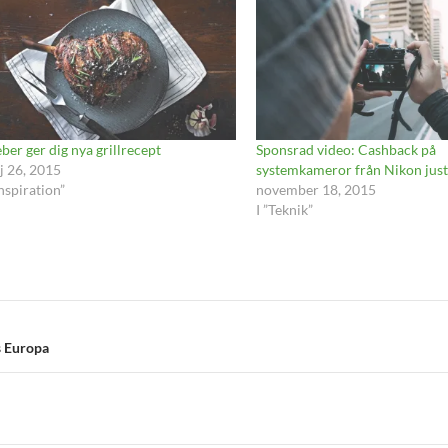
er ger dig nya grillrecept
Sponsrad video: Cashback på
j 26, 2015
systemkameror från Nikon just
Inspiration”
november 18, 2015
I ”Teknik”
s Europa