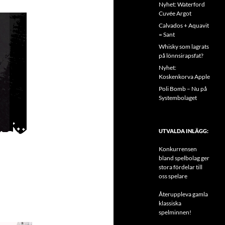
Nyhet: Waterford
Cuvée Argot
Calvados + Aquavit
= Sant
Whisky som lagrats
på lönnsirapsfat?
Nyhet:
Koskenkorva Apple
Poli Bomb – Nu på
Systembolaget
UTVALDA INLÄGG:
Konkurrensen
bland spelbolag ger
stora fördelar till
oss spelare
Återuppleva gamla
klassiska
spelminnen!