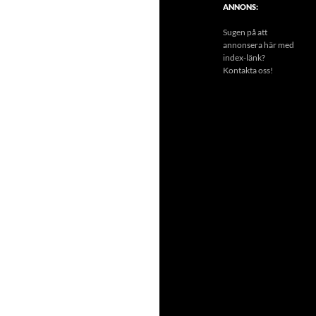
ANNONS:
Sugen på att
annonsera här med
index-länk?
Kontakta oss!