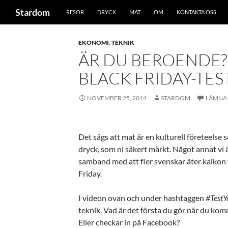
HOPPA TILL INNEHÅLL
Sök
Stardom
RESOR
DRYCK
MAT
OM
KONTAKTA OSS
EKONOMI
,
TEKNIK
ÄR DU BEROENDE?
BLACK FRIDAY-TES
NOVEMBER 25, 2014
STARDOM
LÄMNA
Det sägs att mat är en kulturell företeelse 
dryck, som ni säkert märkt. Något annat vi 
samband med att fler svenskar äter kalkon 
Friday.
I videon ovan och under hashtaggen
#TestY
teknik. Vad är det första du gör när du kom
Eller checkar in på Facebook?