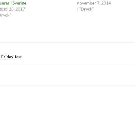
seras i Sverige
november 7, 2014
gusti 25, 2017
I ”Dryck”
Dryck”
 Friday-test