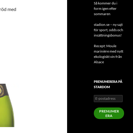
Så kommer du i
dbröd med
form igen efter
sommaren
stadion.se – ny sajt
för sport, odds och
insättningsbonus!
Recept: Moule
marinière med nytt
ekologiskt vin från
Alsace
PRENUMERERA PÅ
STARDOM
E-
postadress
PRENUMER
ERA