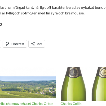
 ljust halmfärgad kant, härlig doft karakteriserad av nybakat bon
är fyllig och sötmogen med fin syra och bra mousse.
62
Pinterest
Mer
rika champagnehuset Charles Orban
Charles Collin