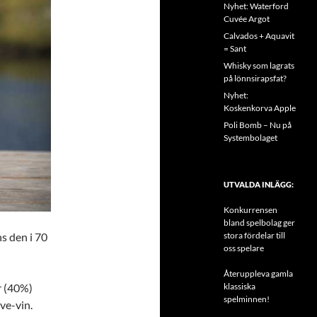
Nyhet: Waterford
Cuvée Argot
Calvados + Aquavit
= Sant
Whisky som lagrats
på lönnsirapsfat?
Nyhet:
Koskenkorva Apple
Poli Bomb – Nu på
Systembolaget
UTVALDA INLÄGG:
Konkurrensen
bland spelbolag ger
s den i 70
stora fördelar till
oss spelare
Återuppleva gamla
r (40%)
klassiska
spelminnen!
ve-vin.