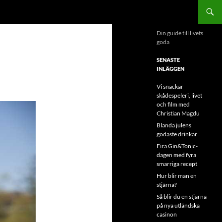
Din guide till livets
goda
SENASTE
INLÄGGEN
Vi snackar
skådespeleri, livet
och film med
Christian Magdu
Blanda julens
godaste drinkar
Fira Gin&Tonic-
dagen med fyra
smarriga recept
Hur blir man en
stjärna?
Så blir du en stjärna
på nya utländska
casinon