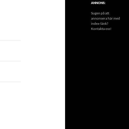
ANNONS:
Sugen på att
annonsera här med
index-länk?
Kontakta oss!