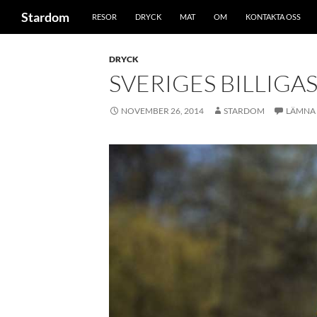
Sök
Stardom
RESOR
DRYCK
MAT
OM
KONTAKTA OSS
Hoppa
till
DRYCK
innehåll
SVERIGES BILLIG
NOVEMBER 26, 2014
STARDOM
LÄMNA