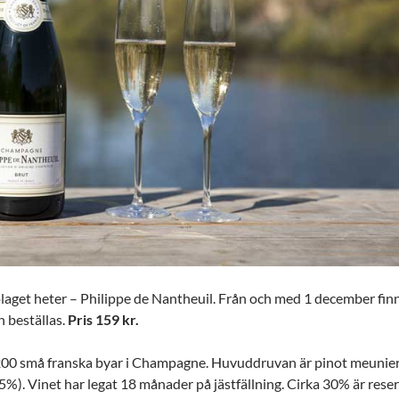
aget heter – Philippe de Nantheuil. Från och med 1 december finn
 beställas.
Pris 159 kr.
200 små franska byar i Champagne. Huvuddruvan är pinot meunie
5%). Vinet har legat 18 månader på jästfällning. Cirka 30% är reser