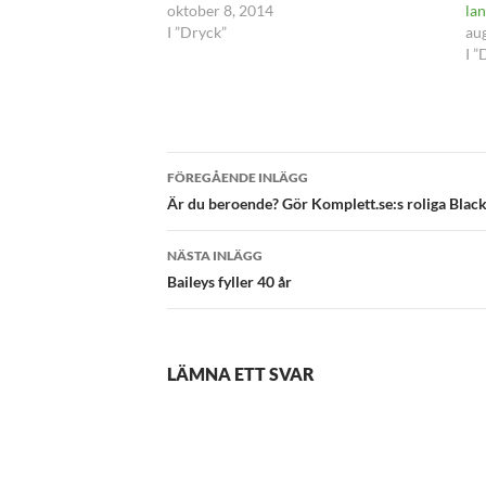
oktober 8, 2014
lan
I ”Dryck”
au
I ”
Inläggsnavigering
FÖREGÅENDE INLÄGG
Är du beroende? Gör Komplett.se:s roliga Black
NÄSTA INLÄGG
Baileys fyller 40 år
LÄMNA ETT SVAR