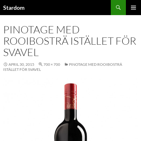
Hoppa
Sök
Stardom
till
PRIMÄR
innehåll
MENY
PINOTAGE MED
ROOIBOSTRÄ ISTÄLLET FÖR
SVAVEL
APRIL 30, 2015
700 × 700
PINOTAGE MED ROOIBOSTRÄ
ISTÄLLET FÖR SVAVEL