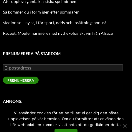
Återuppleva gamla klassiska spelminnen!
Så kommer du i form igen efter sommaren
stadion.se – ny sajt för sport, odds och insättningsbonus!
Recept: Moule marinière med nytt ekologiskt vin från Alsace
PRENUMERERA PÅ STARDOM
E-
postadress
PRENUMERERA
ANNONS:
Vi använder cookies för att se till att vi ger dig den bästa
Sugen på att annonsera här med index-länk? Kontakta oss!
upplevelsen på vår hemsida. Om du fortsätter att använda den
här webbplatsen kommer vi att anta att du godkänner detta.