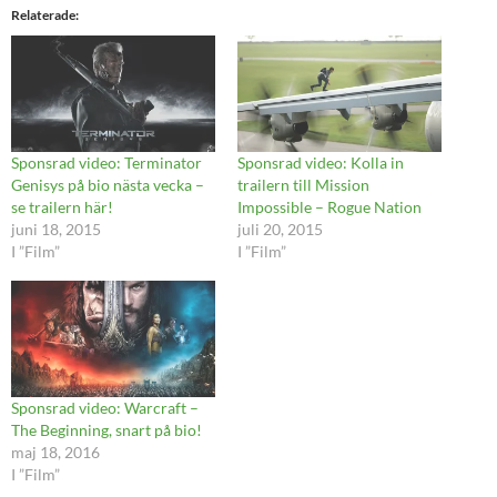
Relaterade
Sponsrad video: Terminator
Sponsrad video: Kolla in
Genisys på bio nästa vecka –
trailern till Mission
se trailern här!
Impossible – Rogue Nation
juni 18, 2015
juli 20, 2015
I ”Film”
I ”Film”
Sponsrad video: Warcraft –
The Beginning, snart på bio!
maj 18, 2016
I ”Film”