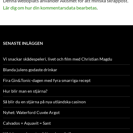
Denna webbplats använder Akismet för att minska skräppost.
Lär dig om hur din kommentarsdata bearbetas
.
SENASTE INLÄGGEN
Vi snackar skådespeleri, livet och film med Christian Magdu
Blanda julens godaste drinkar
Fira Gin&Tonic-dagen med fyra smarriga recept
Hur blir man en stjärna?
Så blir du en stjärna på nya utländska casinon
Nyhet: Waterford Cuvée Argot
Calvados + Aquavit = Sant