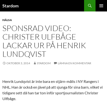
Hoppa
Sök
Stardom
till
PRIMÄR
innehåll
MENY
HÄLSA
SPONSRAD VIDEO:
CHRISTER ULFBÅGE
LACKAR UR PÅ HENRIK
LUNDQVIST
OKTOBER 3, 2014
STARDOM
LÄMNA EN KOMMENTAR
Henrik Lundqvist är inte bara en stjärn-målis i NY Rangers i
NHL. Han är också en jävel på att sjunga för sina barn, vilket vi
tidigare sett då han tar ton inför sportjournalisten Christer
Ulfbåge.