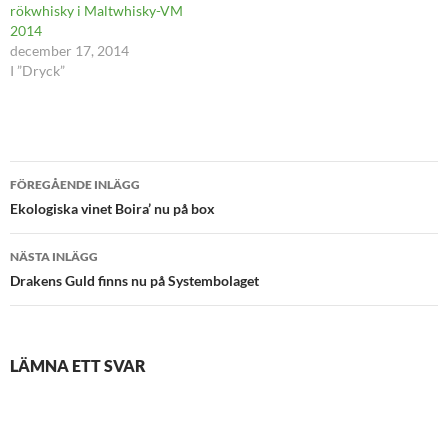
rökwhisky i Maltwhisky-VM
2014
december 17, 2014
I ”Dryck”
Inläggsnavigering
FÖREGÅENDE INLÄGG
Ekologiska vinet Boira’ nu på box
NÄSTA INLÄGG
Drakens Guld finns nu på Systembolaget
LÄMNA ETT SVAR