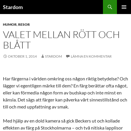
Hoppa
Sök
Stardom
till
PRIMÄR
innehåll
MENY
HUMOR
,
RESOR
VALET MELLAN RÖTT OCH
BLÅTT
OKTOBER 1, 2014
STARDOM
LÄMNA EN KOMMENTAR
Har färgerna i världen omkring oss någon riktig betydelse? Och
lägger vi egentligen märke till dem? En färg berättar ofta något,
eller kan förmedla någon form av budskap och inte minst en
känsla. Det sägs att färger kan påverka vårt sinnestillstånd och
till och med uppfattning av smak.
Med hjälp av en dold kamera så gick Beckers ut och kollade
effekten av färg på Stockholmarna – och två nitiska lapplisor