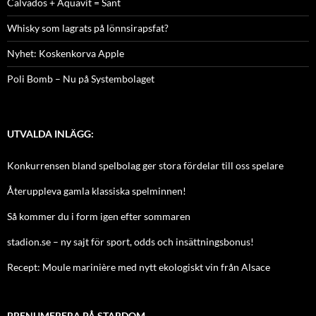
Calvados + Aquavit = Sant
Whisky som lagrats på lönnsirapsfat?
Nyhet: Koskenkorva Apple
Poli Bomb – Nu på Systembolaget
UTVALDA INLÄGG:
Konkurrensen bland spelbolag ger stora fördelar till oss spelare
Återuppleva gamla klassiska spelminnen!
Så kommer du i form igen efter sommaren
stadion.se – ny sajt för sport, odds och insättningsbonus!
Recept: Moule marinière med nytt ekologiskt vin från Alsace
PRENUMERERA PÅ STARDOM